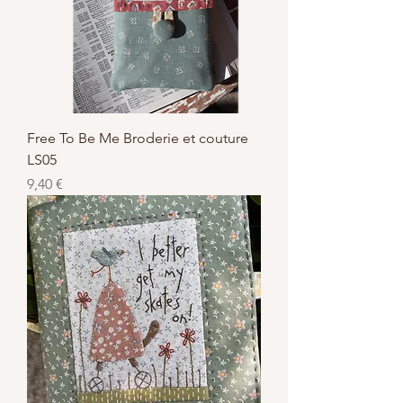
Free To Be Me Broderie et couture
LS05
Prix
9,40 €