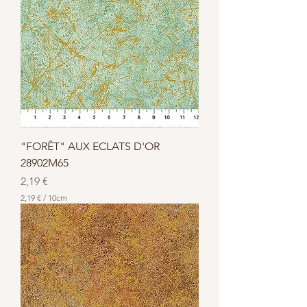
"FORÊT" AUX ECLATS D'OR
28902M65
Prix
2,19 €
2,19 €
/
10cm
2
,
1
9
€
p
a
r