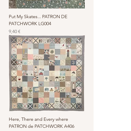
Put My Skates... PATRON DE
PATCHWORK LG004
Prix
9,40 €
Here, There and Every where
PATRON de PATCHWORK A406