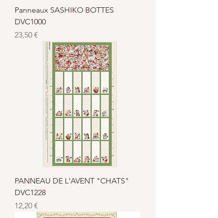
è
Panneaux SASHIKO BOTTES
t
DVC1000
r
e
Prix
23,50 €
s
PANNEAU DE L'AVENT "CHATS"
DVC1228
Prix
12,20 €