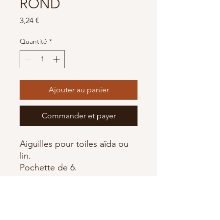
ROND
Prix
3,24 €
Quantité
*
Ajouter au panier
Commander et payer
Aiguilles pour toiles aïda ou
lin.
Pochette de 6.
Assorties 22,26
BOHIN