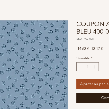
COUPON A
BLEU 400-
SKU : 400-028
Prix
Prix
 14,63 € 
13,17 €
original
pro
Quantité
*
Ajouter au panie
Com