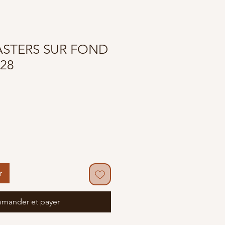
STERS SUR FOND
028
motionnel
r
mander et payer