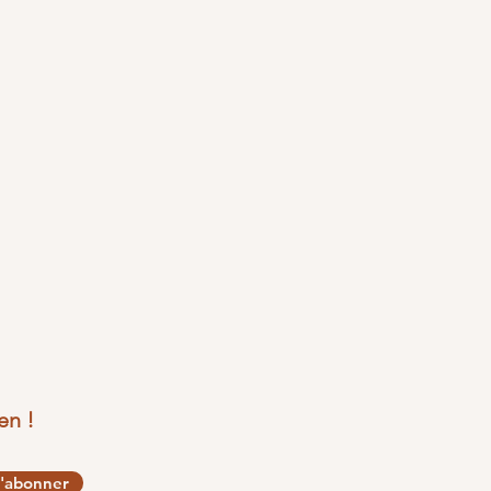
en !
'abonner