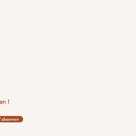
en !
'abonner