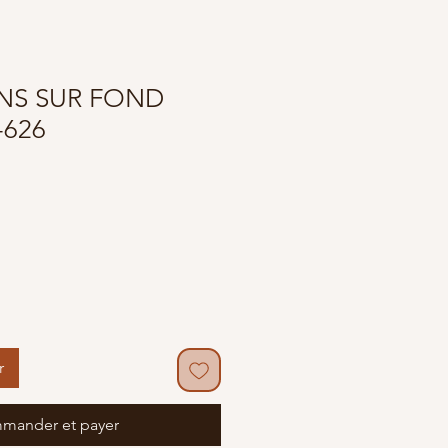
S SUR FOND
-626
r
mander et payer