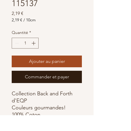
115137
Prix
2,19 €
2,19 €
/
10cm
2,19 €
pour
Quantité
*
10
Centimètres
Ajouter au panier
Commander et payer
Collection Back and Forth
d'EQP
Couleurs gourmandes!
100% Coton
Largeur 110 cm
Longueur du zigzag : ~1cm