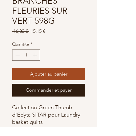
BRANCHES
FLEURIES SUR
VERT 598G
Prix
Prix
 16,83 € 
15,15 €
original
promotionnel
Quantité
*
Ajouter au panier
Commander et payer
Collection Green Thumb
d'Edyta SITAR pour Laundry
basket quilts
100% Coton