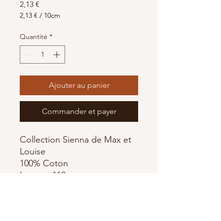
Prix
2,13 €
2,13 €
/
10cm
2,13 €
pour
Quantité
*
10
Centimètres
Ajouter au panier
Commander et payer
Collection Sienna de Max et
Louise
100% Coton
Largeur 110 cm
Fabriqué par Andover fabrics