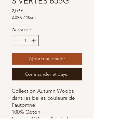
S VERTES 655G
Prix
2,09 €
2,09 €
/
10cm
2,09 €
pour
Quantité
*
10
Centimètres
Ajouter au panier
Commander et payer
Collection Autumn Woods
dans les belles couleurs de
l'automne
100% Coton
Largeur 110cm, dim de la
fleur : environ 8cm