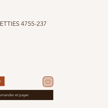
ETTIES 4755-237
r
mander et payer