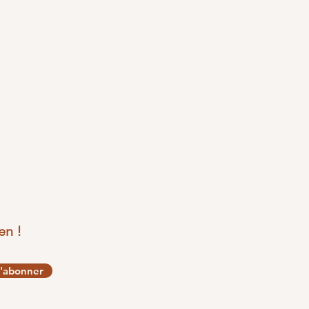
en !
'abonner