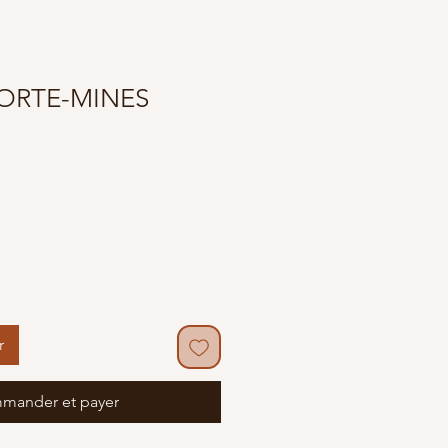
ORTE-MINES
r
mander et payer