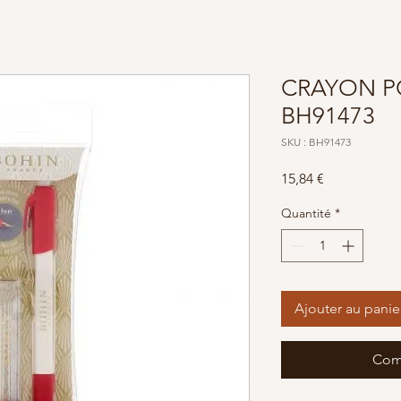
CRAYON P
BH91473
SKU : BH91473
Prix
15,84 €
Quantité
*
Ajouter au panie
Com