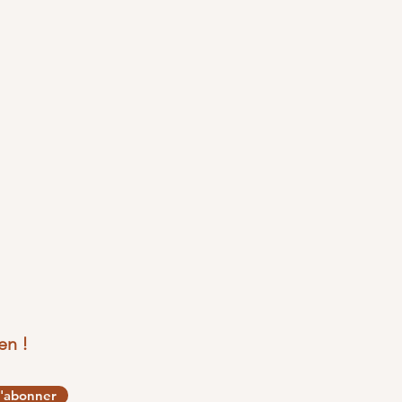
en !
'abonner