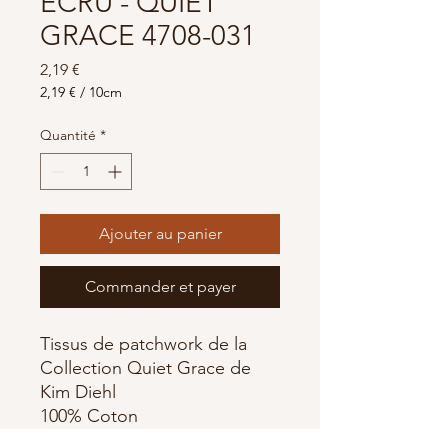
ECRU - QUIET
GRACE 4708-031
Prix
2,19 €
2,19 €
/
10cm
2,19 €
pour
Quantité
*
10
Centimètres
Ajouter au panier
Commander et payer
Tissus de patchwork de la
Collection Quiet Grace de
Kim Diehl
100% Coton
Largeur 110cm