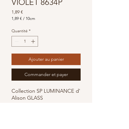
VIOLET 8634P
Prix
1,89 €
1,89 €
/
10cm
1,89 €
pour
Quantité
*
10
Centimètres
Ajouter au panier
Commander et payer
Collection SP LUMINANCE d'
Alison GLASS
100% Coton
Fabriqué par Andover Fabrics