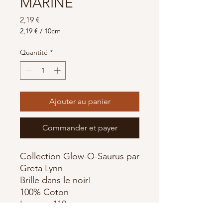
MARINE
Prix
2,19 €
2,19 €
/
10cm
2,19 €
pour
Quantité
*
10
Centimètres
Ajouter au panier
Commander et payer
Collection Glow-O-Saurus par
Greta Lynn
Brille dans le noir!
100% Coton
Largeur 110 cm
Longueur d'un dinosaure :