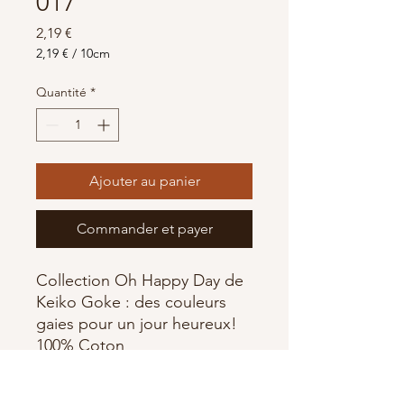
017
Prix
2,19 €
2,19 €
/
10cm
2,19 €
pour
Quantité
*
10
Centimètres
Ajouter au panier
Commander et payer
Collection Oh Happy Day de
Keiko Goke : des couleurs
gaies pour un jour heureux!
100% Coton
Largeur : 110cm
Fabriqué par Free Spirit