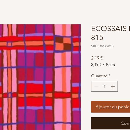
ECOSSAIS
815
SKU : 8200-815
Prix
2,19 €
2,19 €
/
10cm
2,19 €
pour
Quantité
*
10
Centimètres
Ajouter au panie
Com