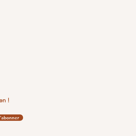
en !
'abonner