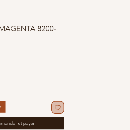
 MAGENTA 8200-
r
mander et payer