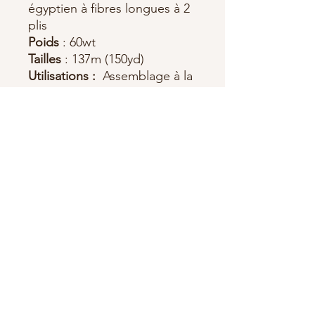
égyptien à fibres longues à 2
plis
Poids
: 60wt
Tailles
: 137m (150yd)
Utilisations :
Assemblage à la
main et à la machine,
appliqué à la main et à la
machine, quilting à la
machine avec des détails fins.
TAILLES D'AIGUILLES
RECOMMANDÉES :
Machine:
- Appareil 80/12
Main:
- Appliqué #10
- Sharps #10
- Paille #11