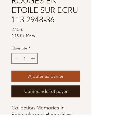
ROUGES EN
ETOILE SUR ECRU
113 2948-36
Prix
2,15 €
2,15 €
/
10cm
2,15 €
pour
Quantité
*
10
Centimètres
Ajouter au panier
Commander et payer
Collection Memories in
Redwork pour Henry Glass
100% Coton