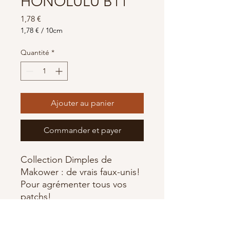
HONOLULU B11
Prix
1,78 €
1,78 €
/
10cm
1,78 €
pour
Quantité
*
10
Centimètres
Ajouter au panier
Commander et payer
Collection Dimples de
Makower : de vrais faux-unis!
Pour agrémenter tous vos
patchs!
100% Coton
Largeur 110 cm