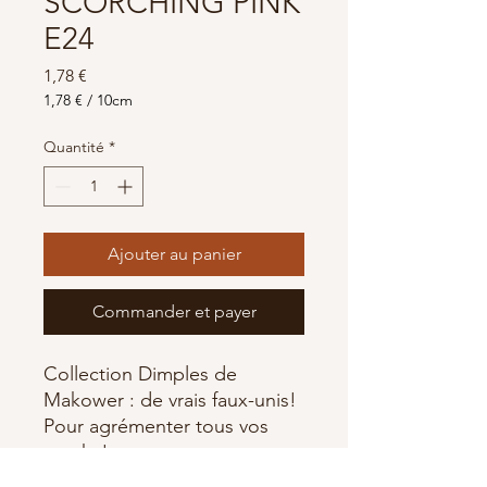
SCORCHING PINK
E24
Prix
1,78 €
1,78 €
/
10cm
1,78 €
pour
Quantité
*
10
Centimètres
Ajouter au panier
Commander et payer
Collection Dimples de
Makower : de vrais faux-unis!
Pour agrémenter tous vos
patchs!
100% Coton