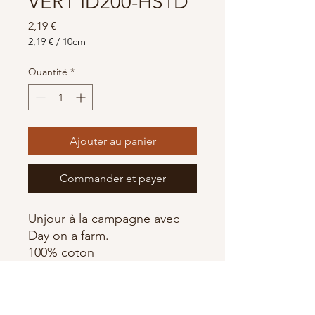
VERT ID200-HS1D
Prix
2,19 €
2,19 €
/
10cm
2,19 €
pour
Quantité
*
10
Centimètres
Ajouter au panier
Commander et payer
Unjour à la campagne avec
Day on a farm.
100% coton
Largeur 110 cm
RJR Fabrics