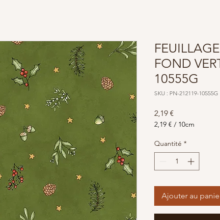
FEUILLAGE
FOND VERT
10555G
SKU : PN-212119-10555G
Prix
2,19 €
2,19 €
/
10cm
2,19 €
pour
Quantité
*
10
Centimètres
Ajouter au panie