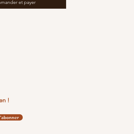
mander et payer
en !
'abonner