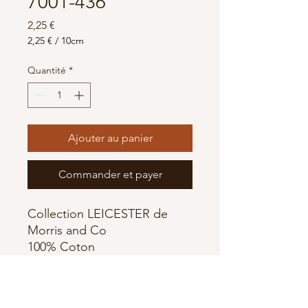
7001-436
Prix
2,25 €
2,25 €
/
10cm
2,25 €
pour
Quantité
*
10
Centimètres
Ajouter au panier
Commander et payer
Collection LEICESTER de
Morris and Co
100% Coton
Largeur 110 cm
Fabriqué par Free Spirit