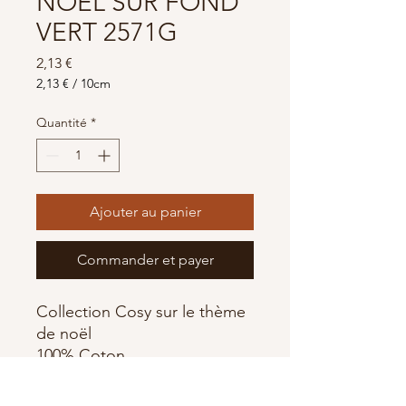
NOEL SUR FOND
VERT 2571G
Prix
2,13 €
2,13 €
/
10cm
2,13 €
pour
Quantité
*
10
Centimètres
Ajouter au panier
Commander et payer
Collection Cosy sur le thème
de noël
100% Coton
Largeur 110 cm
Fabriqué par Makower