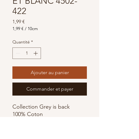
ET BLANC 4502-
422
Prix
1,99 €
1,99 €
/
10cm
1,99 €
pour
Quantité
*
10
Centimètres
Ajouter au panier
Commander et payer
Collection Grey is back
100% Coton
Largeur : 110 cm
OEKO-TEX