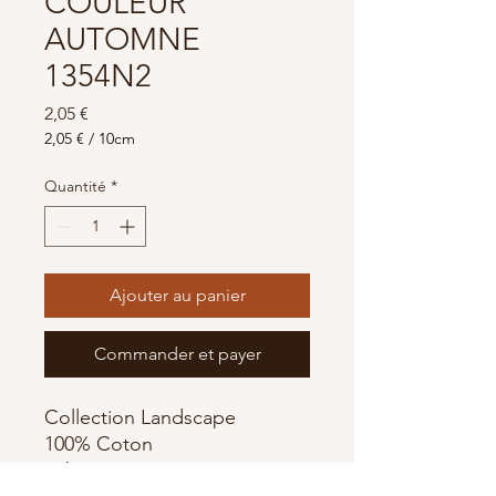
COULEUR
AUTOMNE
1354N2
Prix
2,05 €
2,05 €
/
10cm
2,05 €
pour
Quantité
*
10
Centimètres
Ajouter au panier
Commander et payer
Collection Landscape
100% Coton
Fabriqué par MAKOWER