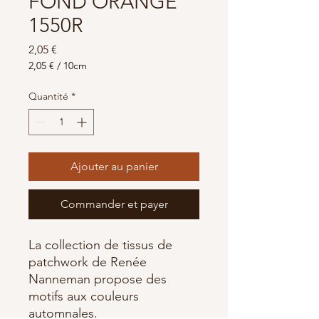
FOND ORANGE
1550R
Prix
2,05 €
2,05 €
/
10cm
2,05 €
pour
Quantité
*
10
Centimètres
Ajouter au panier
Commander et payer
La collection de tissus de
patchwork de Renée
Nanneman propose des
motifs aux couleurs
automnales.