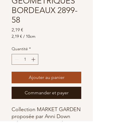
GEOMETRIQUES
BORDEAUX 2899-
58
Prix
2,19 €
2,19 €
/
10cm
2,19 €
pour
Quantité
*
10
Centimètres
Ajouter au panier
Commander et payer
Collection MARKET GARDEN
proposée par Anni Down
Fabriqué par Henry Glass