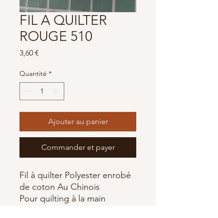
FIL A QUILTER
ROUGE 510
Prix
3,60 €
Quantité
*
Ajouter au panier
Commander et payer
Fil à quilter Polyester enrobé
de coton Au Chinois
Pour quilting à la main
Fabriqué en France