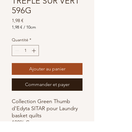
TREFLE SUR VERT
596G
Prix
1,98 €
1,98 €
/
10cm
1,98 €
pour
Quantité
*
10
Centimètres
Ajouter au panier
Commander et payer
Collection Green Thumb
d'Edyta SITAR pour Laundry
basket quilts
100% Coton
largeur 110 cm