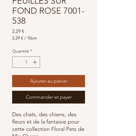
FEUILLES SUR
FOND ROSE 7001-
538
Prix
2,29 €
2,29 €
/
10cm
2,29 €
pour
Quantité
*
10
Centimètres
Ajouter au panier
Commander et payer
Des chats, des chiens, des
fleurs et de la fantaisie pour
cette collection Floral Pets de