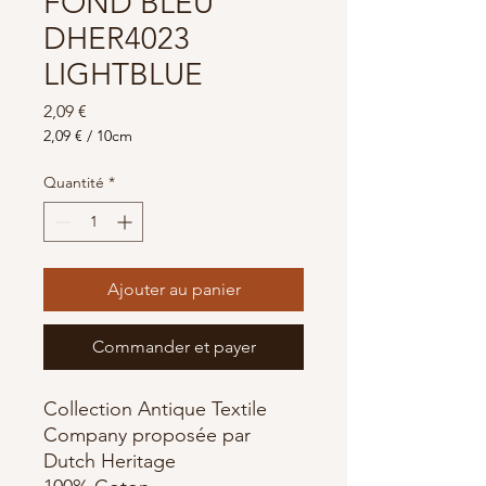
FOND BLEU
DHER4023
LIGHTBLUE
Prix
2,09 €
2,09 €
/
10cm
2,09 €
pour
Quantité
*
10
Centimètres
Ajouter au panier
Commander et payer
Collection Antique Textile
Company proposée par
Dutch Heritage