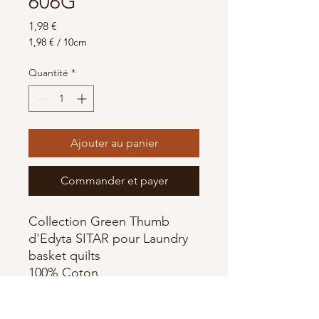
606G
Prix
1,98 €
1,98 €
/
10cm
1,98 €
pour
Quantité
*
10
Centimètres
Ajouter au panier
Commander et payer
Collection Green Thumb
d'Edyta SITAR pour Laundry
basket quilts
100% Coton
largeur 110 cm
Fabriqué par Andover