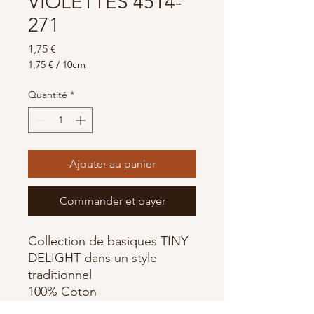
VIOLETTES 4514-
271
Prix
1,75 €
1,75 €
/
10cm
1,75 €
pour
Quantité
*
10
Centimètres
Ajouter au panier
Commander et payer
Collection de basiques TINY
DELIGHT dans un style
traditionnel
100% Coton
OEKO-TEX