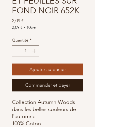
ET FEUILLES SUR
FOND NOIR 652K
Prix
2,09 €
2,09 €
/
10cm
2,09 €
pour
Quantité
*
10
Centimètres
Ajouter au panier
Commander et payer
Collection Autumn Woods
dans les belles couleurs de
l'automne
100% Coton
Largeur 110cm, dim de la