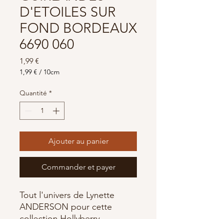
D'ETOILES SUR
FOND BORDEAUX
6690 060
Prix
1,99 €
1,99 €
/
10cm
1,99 €
pour
Quantité
*
10
Centimètres
Ajouter au panier
Commander et payer
Tout l'univers de Lynette
ANDERSON pour cette
collection Hollyberry