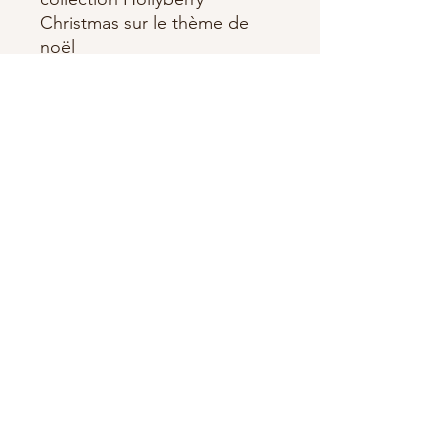
Christmas sur le thème de
noël
100% Coton
Largeur 110 cm
Dim de la photo : environ 20
cm
Abonnez-vous à notre newsletter •
Ne manquez rien !
E-mail
S'abonner