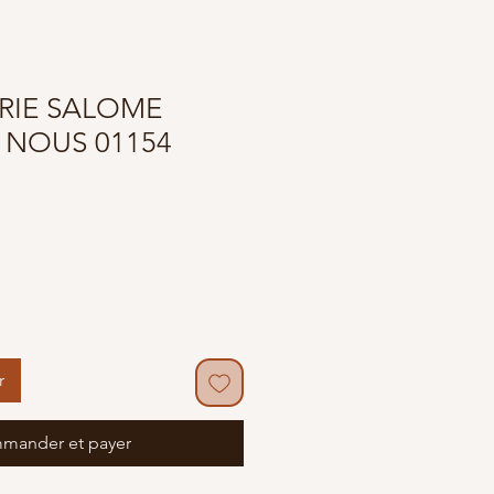
RIE SALOME
R NOUS 01154
r
mander et payer