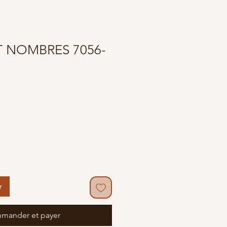
T NOMBRES 7056-
r
mander et payer