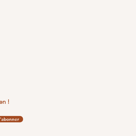
en !
'abonner