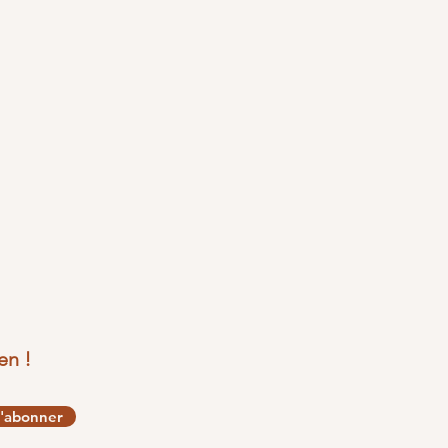
en !
'abonner