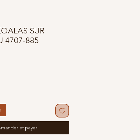
KOALAS SUR
 4707-885
r
mander et payer