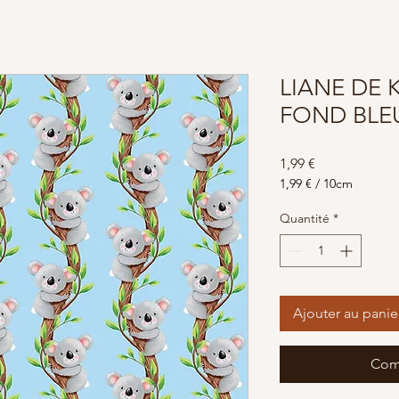
LIANE DE 
FOND BLEU
Prix
1,99 €
1,99 €
/
10cm
1,99 €
pour
Quantité
*
10
Centimètres
Ajouter au panie
Com