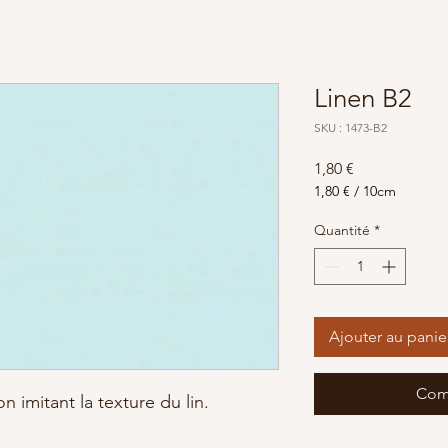
Linen B2
SKU : 1473-B2
Prix
1,80 €
1,80 €
/
10cm
1,80 €
pour
Quantité
*
10
Centimètres
Ajouter au panie
Com
n imitant la texture du lin.