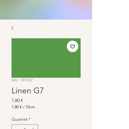
SKU : 1473-G7
Linen G7
Prix
1,80 €
1,80 €
/
10cm
1,80 €
pour
Quantité
*
10
Centimètres