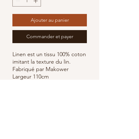
Ajouter au panier
Commander et payer
Linen est un tissu 100% coton
imitant la texture du lin.
Fabriqué par Makower
Largeur 110cm
Abonnez-vous à notre newsletter •
Ne manquez rien !
E-mail