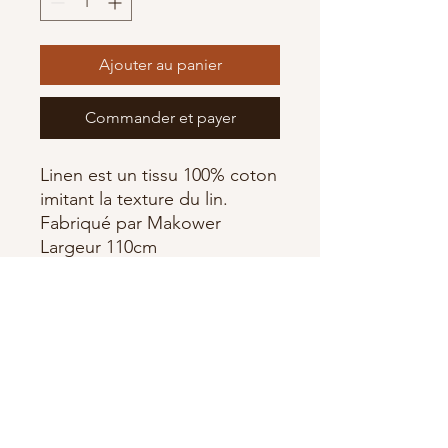
Ajouter au panier
Commander et payer
Linen est un tissu 100% coton
imitant la texture du lin.
Fabriqué par Makower
Largeur 110cm
Abonnez-vous à notre newsletter •
Ne manquez rien !
E-mail