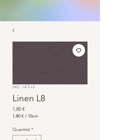
SKU : 1473-L8
Linen L8
Prix
1,80 €
1,80 €
/
10cm
1,80 €
pour
Quantité
*
10
Centimètres