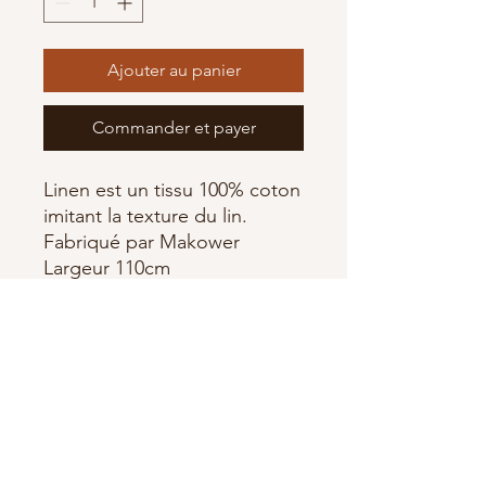
Ajouter au panier
Commander et payer
Linen est un tissu 100% coton
imitant la texture du lin.
Fabriqué par Makower
Largeur 110cm
Abonnez-vous à notre newsletter •
Ne manquez rien !
E-mail