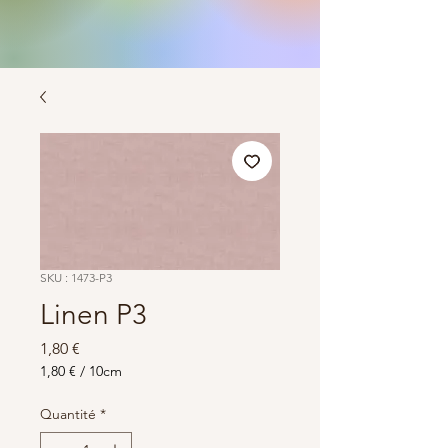
SKU : 1473-P3
Linen P3
Prix
1,80 €
1,80 €
/
10cm
1,80 €
pour
Quantité
*
10
Centimètres