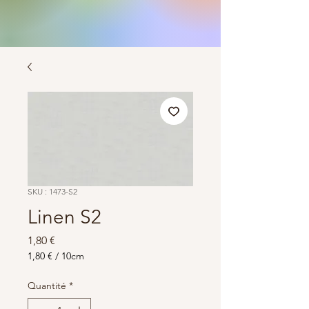
SKU : 1473-S2
Linen S2
Prix
1,80 €
1,80 €
/
10cm
1,80 €
pour
Quantité
*
10
Centimètres