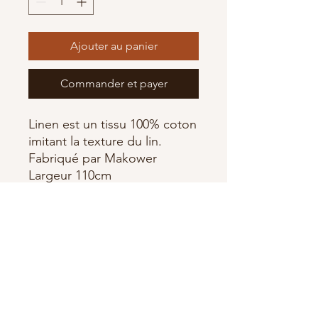
Ajouter au panier
Commander et payer
Linen est un tissu 100% coton
imitant la texture du lin.
Fabriqué par Makower
Largeur 110cm
Abonnez-vous à notre newsletter •
Ne manquez rien !
E-mail