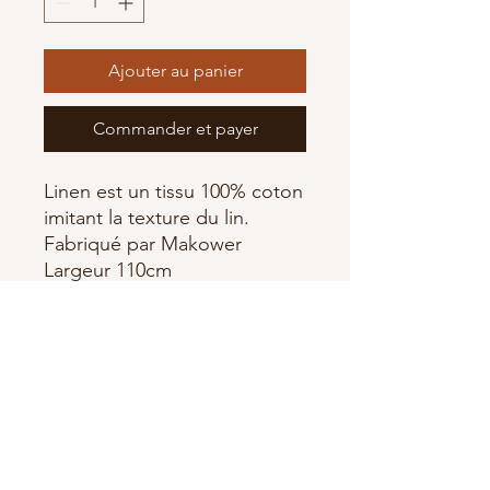
Ajouter au panier
Commander et payer
Linen est un tissu 100% coton
imitant la texture du lin.
Fabriqué par Makower
Largeur 110cm
Abonnez-vous à notre newsletter •
Ne manquez rien !
E-mail