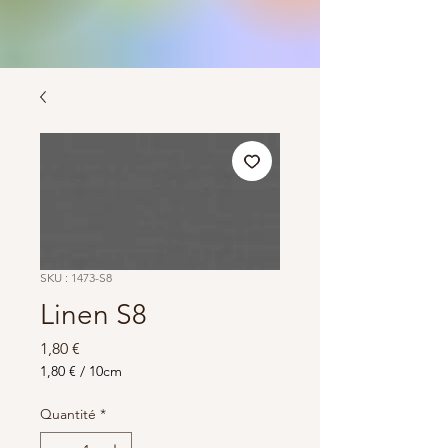
SKU : 1473-S8
Linen S8
Prix
1,80 €
1,80 €
/
10cm
1,80 €
pour
Quantité
*
10
Centimètres