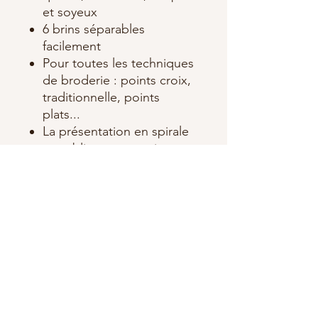
et soyeux
6 brins séparables
facilement
Pour toutes les techniques
de broderie : points croix,
traditionnelle, points
plats...
La présentation en spirale
sous blister est pratique et
protège votre fil. Tirez le fil
par le bas du paquet.
Le reste est protégé dans
l’emballage. Rien ne
s’embrouille et ni ne salit.