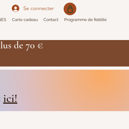
Se connecter
NES
Carte cadeau
Contact
Programme de fidélité
lus de 70 €
t
ici!