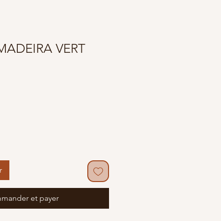
MADEIRA VERT
r
mander et payer