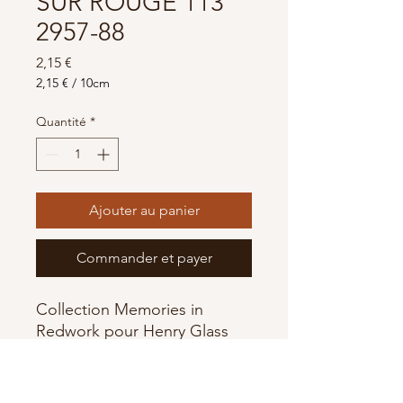
SUR ROUGE 113
2957-88
Prix
2,15 €
2,15 €
/
10cm
2,15 €
pour
Quantité
*
10
Centimètres
Ajouter au panier
Commander et payer
Collection Memories in
Redwork pour Henry Glass
100% Coton
largeur 110 cm