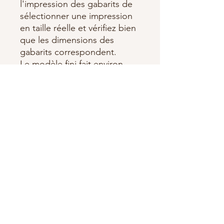
l'impression des gabarits de
sélectionner une impression
en taille réelle et vérifiez bien
que les dimensions des
gabarits correspondent.
Le modèle fini fait environ
86x86 cms
ERRATUM : Prévoir 45 cm
pour le tissu 8 si vous voulez
faire le biais avec. Pour le
tissu 11, 5 cm peuvent suffire.
Abonnez-vous à notre newsletter •
Ne manquez rien !