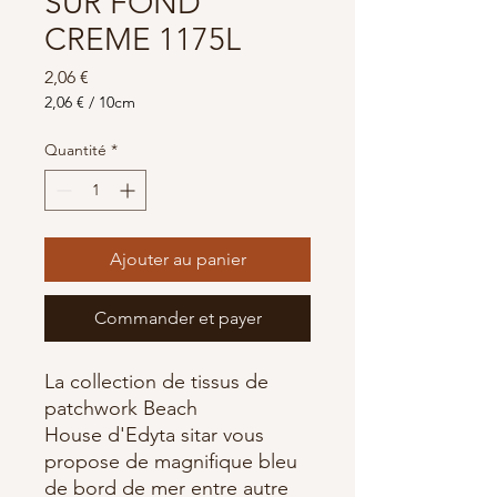
SUR FOND
CREME 1175L
Prix
2,06 €
2,06 €
/
10cm
2,06 €
pour
Quantité
*
10
Centimètres
Ajouter au panier
Commander et payer
La collection de tissus de
patchwork Beach
House d'Edyta sitar vous
propose de magnifique bleu
de bord de mer entre autre