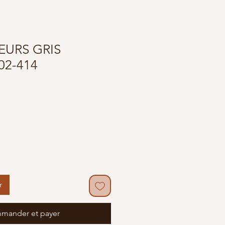
LEURS GRIS
02-414
r
mander et payer