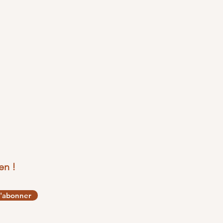
en !
'abonner